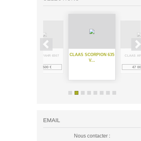
CLAAS SCORPION 635
M108S
DEUTZ-FAHR 6507
CLAAS AR
V...
0 €
12 500 €
47 00
EMAIL
Nous contacter :