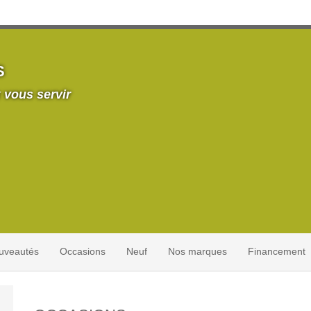
S
 vous servir
uveautés
Occasions
Neuf
Nos marques
Financement