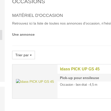
OCCASIONS
MATÉRIEL D'OCCASION
Retrouvez ici la liste de toutes nos annonces d'occasion, n’hés
Une annonce
CLAAS LEXION 630
LEMKEN KO
ION 430
CLAAS MAXFLEX 620
MON...
60.
0 €
24 500 €
10 0
Trier par
Idass PICK UP GS 45
Pick-up pour ensileuse
Occasion - bon état - 4,5 m