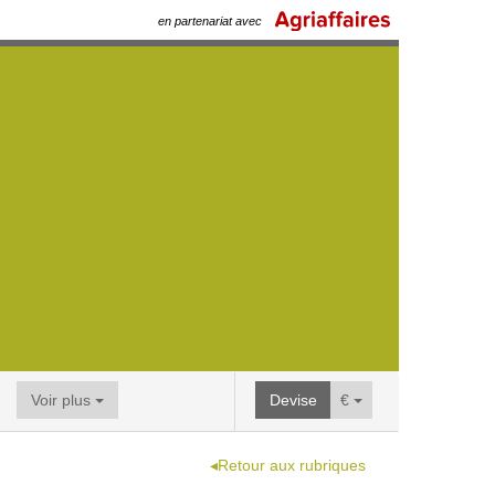
en partenariat avec
Voir plus
Devise
€
◂Retour aux rubriques