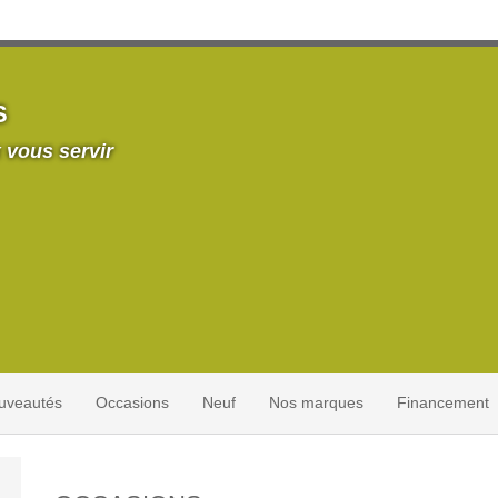
S
 vous servir
uveautés
Occasions
Neuf
Nos marques
Financement