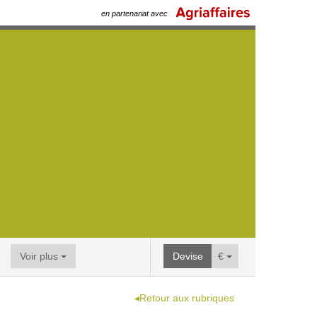
en partenariat avec
Voir plus
Devise
€
◂Retour aux rubriques