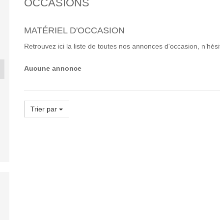
OCCASIONS
MATÉRIEL D'OCCASION
Retrouvez ici la liste de toutes nos annonces d'occasion, n’hés
Aucune annonce
CLAAS LEXION 630
LEMKEN KO
ION 430
CLAAS MAXFLEX 620
MON...
60.
0 €
24 500 €
10 0
Trier par