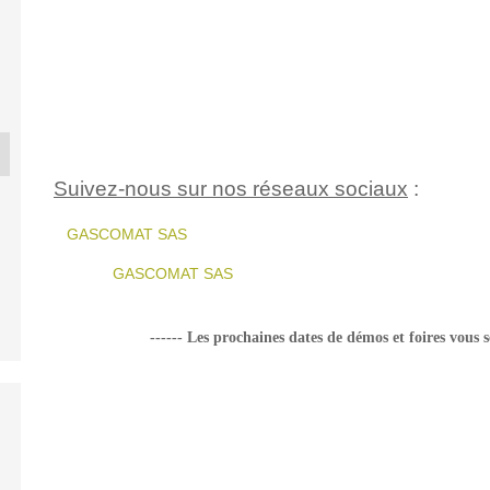
Suivez-nous sur nos réseaux sociaux
:
CLAAS LEXION 630
LEMKEN KO
ION 430
CLAAS MAXFLEX 620
MON...
60.
GASCOMAT SAS
0 €
24 500 €
10 0
GASCOMAT SAS
------ L
es prochaines dates de démos et foires vous 