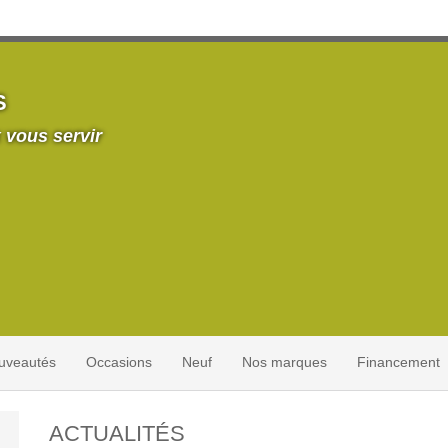
S
 vous servir
uveautés
Occasions
Neuf
Nos marques
Financement
ACTUALITÉS